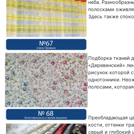
неба. Разнообразн
полосками оживля
Здесь также споко
Подборка тканей д
«Деревенский» лен
рисунок которой с
однотонники. Нео
полосами, которая
Преобладающая цве
кости, оттенки тр
серый и глубокий 